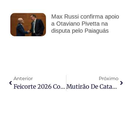
Max Russi confirma apoio
a Otaviano Pivetta na
disputa pelo Paiaguás
Anterior
Próximo
Feicorte 2026 Coloca Prudente No Centro Da Inovação Global Da Pecuária
Mutirão De Catarata Devolve Esperança E Acelera Atendimento De Pacientes Que Aguardavam Há Anos Em Várzea Grande