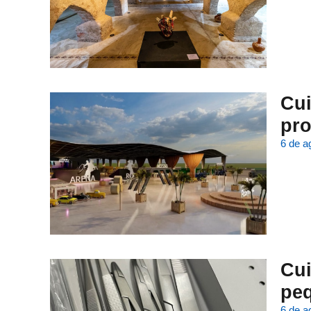
Cui
pro
6 de a
Cui
peq
6 de a