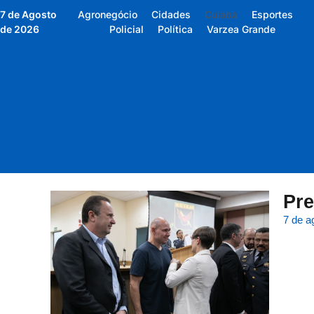
7 de Agosto
Agronegócio
Cidades
Cuiabá
Esportes
de 2026
Policial
Política
Varzea Grande
Pre
7 de a