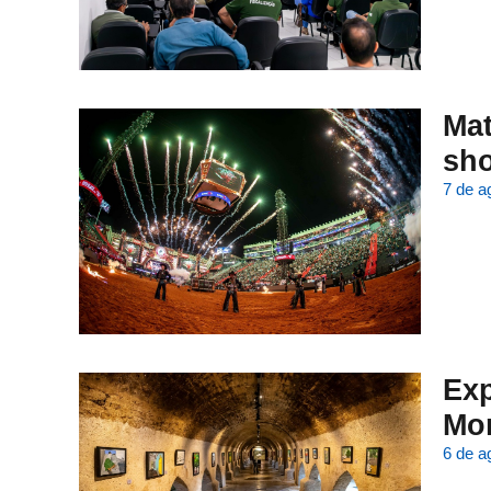
Mat
sho
7 de a
Exp
Mor
6 de a