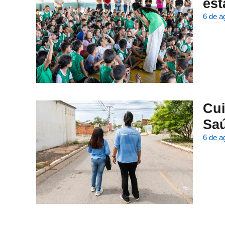
est
6 de a
Cui
Sa
6 de a