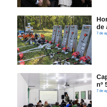
Hor
de 
7 de a
Cap
nº 
7 de a