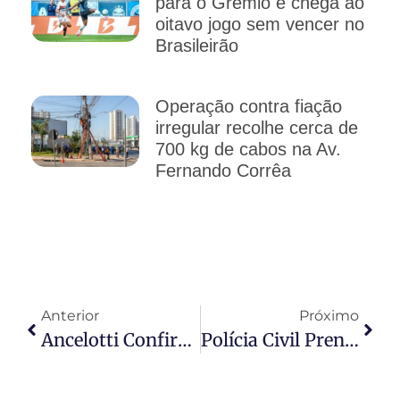
para o Grêmio e chega ao
oitavo jogo sem vencer no
Brasileirão
Operação contra fiação
irregular recolhe cerca de
700 kg de cabos na Av.
Fernando Corrêa
Anterior
Próximo
Ancelotti Confirma Seleção Titular Para Amistoso Do Brasil Contra O Panamá No Maracanã
Polícia Civil Prende Homem Que Manipulou Criança Na Internet Para Cometer Abuso