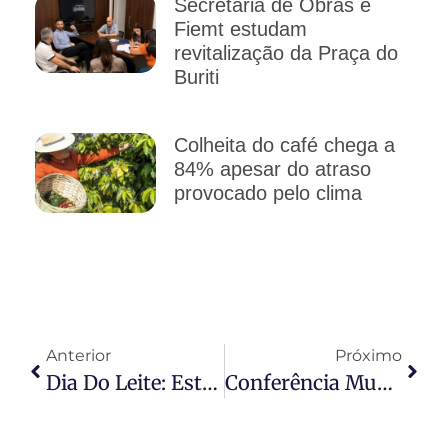
Secretaria de Obras e
Fiemt estudam
revitalização da Praça do
Buriti
Colheita do café chega a
84% apesar do atraso
provocado pelo clima
Anterior
Próximo
Dia Do Leite: Estado Lidera A Produção Nacional E Mais De 60 Mil Produtores
Conferência Municipal De Saúde Começa Nesta Segunda-Feira (29)