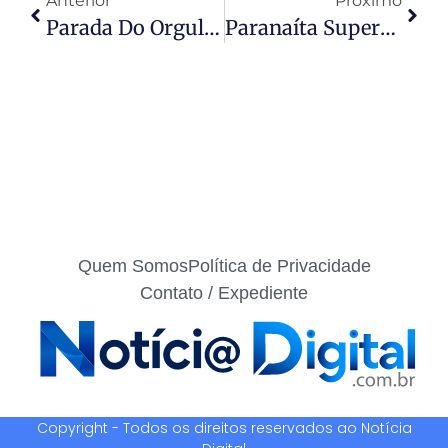
Anterior
Próximo
Parada Do Orgulho LGBTQIA+ Ocorre Com Serviços De Acolhimento, Mobilidade E Estrutura Da Prefeitura De Cuiabá
Paranaíta Supera Outras Cidades Ao Conquistar R$ 5,3 Milhões Em Convênio; Poder De Articulação Do Prefeito Osmar Moreira Chama Atenção Em Mato Grosso
Quem Somos
Política de Privacidade
Contato / Expediente
Copyright - Todos os direitos reservados ao Notícia