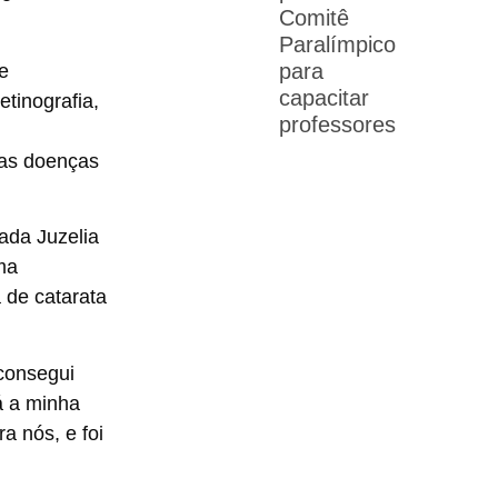
Comitê
Paralímpico
para
e
capacitar
etinografia,
professores
sas doenças
ada Juzelia
ma
 de catarata
 consegui
á a minha
a nós, e foi