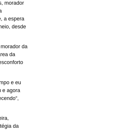
os, morador
a
, a espera
meio, desde
, morador da
área da
esconforto
empo e eu
u e agora
ecendo”,
ira,
tégia da