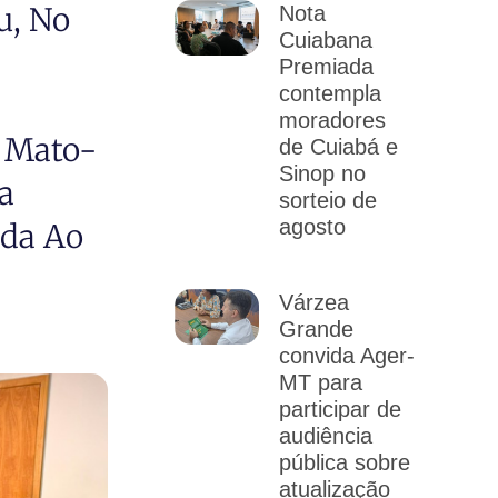
u, No
Nota
Cuiabana
Premiada
contempla
moradores
o Mato-
de Cuiabá e
Sinop no
a
sorteio de
agosto
ada Ao
Várzea
Grande
convida Ager-
MT para
participar de
audiência
pública sobre
atualização