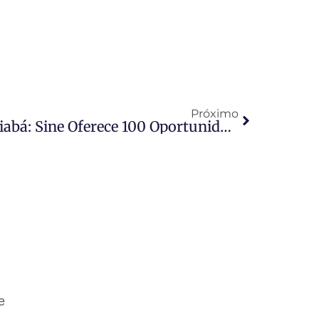
Próximo
325 Vagas Abertas Em Cuiabá: Sine Oferece 100 Oportunidades Para Auxiliar De Cozinha E Salários De Até R$ 5 Mil
e