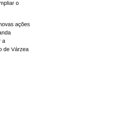
mpliar o
 novas ações
manda
r a
ão de Várzea