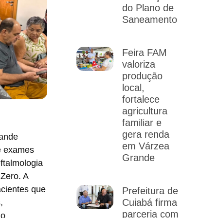
do Plano de
Saneamento
Feira FAM
valoriza
produção
local,
fortalece
agricultura
familiar e
gera renda
rande
em Várzea
de exames
Grande
ftalmologia
Zero. A
acientes que
Prefeitura de
Cuiabá firma
,
parceria com
no