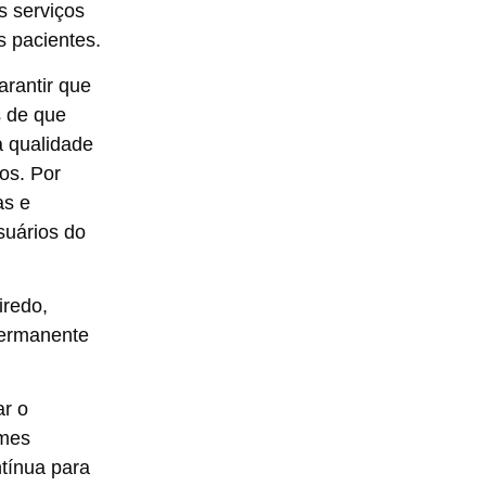
s serviços
s pacientes.
rantir que
 de que
a qualidade
os. Por
as e
suários do
iredo,
 permanente
ar o
ames
tínua para