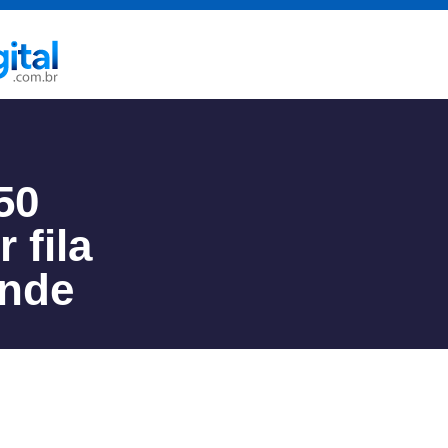
50
 fila
ande