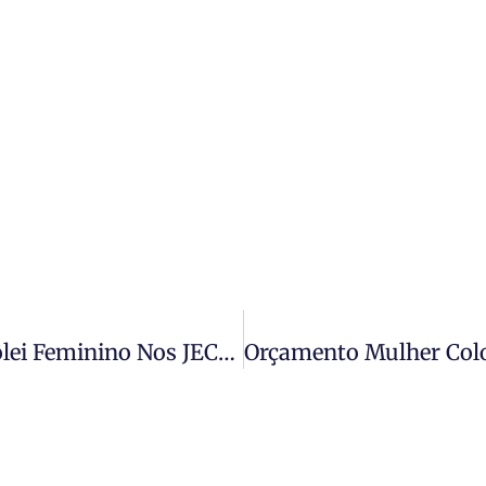
Isaac Newton Conquista Título Do Vôlei Feminino Nos JECs 2026; Pascoal Moreira Cabral Destaca Campanha De Superação