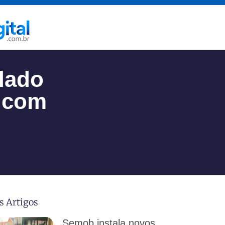
dado
o com
s Artigos
Semob instala novos