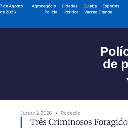
7 de Agosto
Agronegócio
Cidades
Cuiabá
Esportes
de 2026
Policial
Política
Varzea Grande
Polí
de p
Junho 2, 2026
Redação
Três Criminosos Foragido