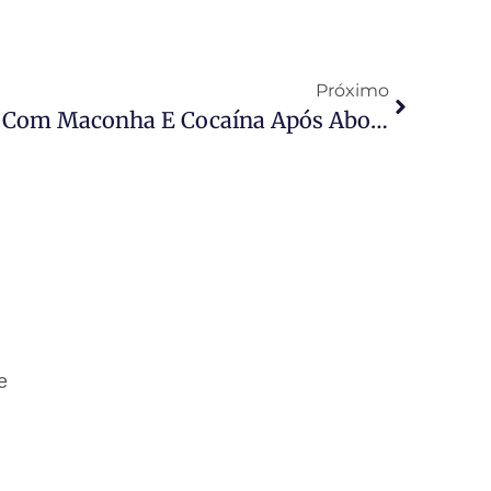
Próximo
Rotam Prende Homem Com Maconha E Cocaína Após Abordagem Em Cuiabá
e