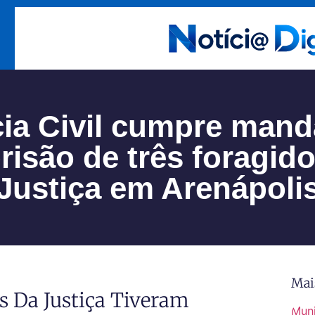
cia Civil cumpre man
risão de três foragid
Justiça em Arenápoli
Mai
s Da Justiça Tiveram