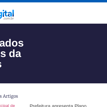
dados
os da
s
s Artigos
Prefeitura apresenta Plano