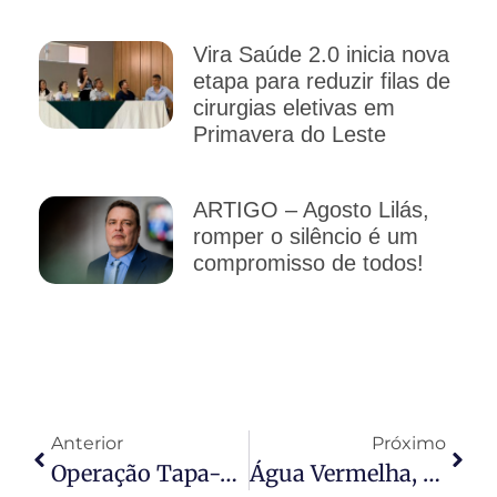
Vira Saúde 2.0 inicia nova
etapa para reduzir filas de
cirurgias eletivas em
Primavera do Leste
ARTIGO – Agosto Lilás,
romper o silêncio é um
compromisso de todos!
Anterior
Próximo
Operação Tapa-Buracos E Patrolamento Avança Em Diversos Bairros De Várzea Grande Nesta Quinta-Feira (21)
Água Vermelha, Jardim Paula II E Residencial Jacarandá Recebem Mutirão De Limpeza E Melhorias Urbanas