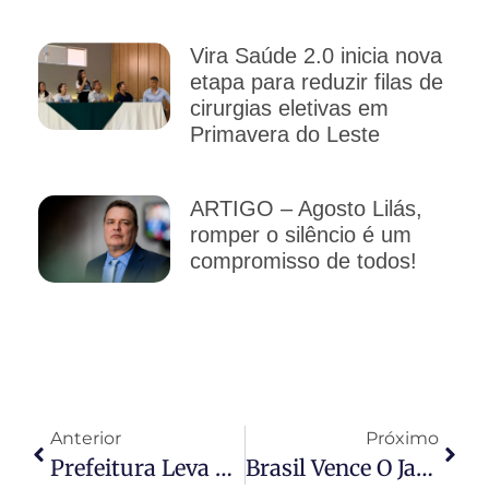
Vira Saúde 2.0 inicia nova
etapa para reduzir filas de
cirurgias eletivas em
Primavera do Leste
ARTIGO – Agosto Lilás,
romper o silêncio é um
compromisso de todos!
Anterior
Próximo
Prefeitura Leva Telão Em Ruas De Cuiabá E Reúne Moradores Para Acompanhar Jogo Do Brasil
Brasil Vence O Japão De Virada E Garante Vaga Nas Oitavas Da Copa Do Mundo