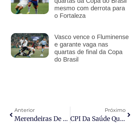
quartas da Copa do Brasil
mesmo com derrota para
o Fortaleza
Vasco vence o Fluminense
e garante vaga nas
quartas de final da Copa
do Brasil
Anterior
Próximo
Merendeiras De Lucas Do Rio Verde Vencem Concurso Nacional De Melhores Receitas Da Alimentação Escolar
CPI Da Saúde Quer Perícia Técnica Sobre Invasão Cibernética Que Atingiu A SES