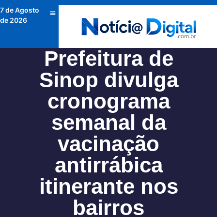
7 de Agosto
de 2026
Prefeitura de
Sinop divulga
cronograma
semanal da
vacinação
antirrábica
itinerante nos
bairros