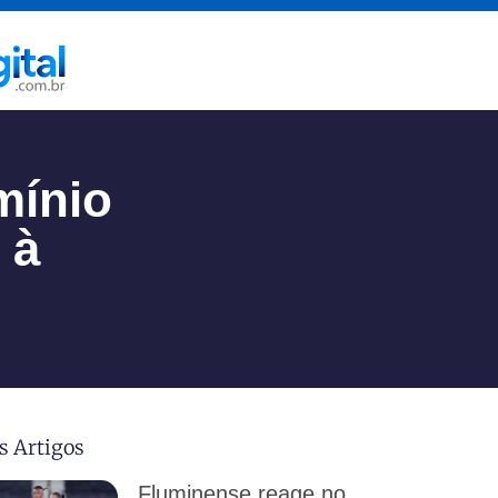
mínio
 à
s Artigos
Fluminense reage no