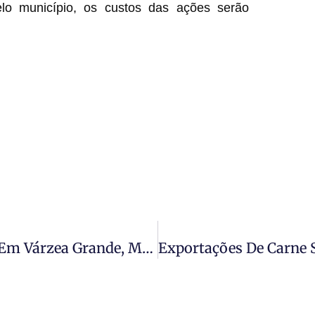
lo município, os custos das ações serão
Reforma Do Pronto-Socorro Avança Em Várzea Grande, Mas Conclusão Depende Da Liberação De Recursos Pela Câmara