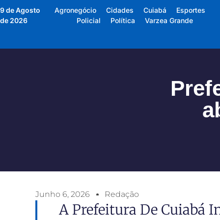
9 de Agosto
Agronegócio
Cidades
Cuiabá
Esportes
de 2026
Policial
Política
Varzea Grande
Pref
a
Junho 6, 2026
Redação
A Prefeitura De Cuiabá I