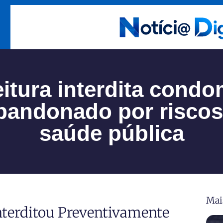
eitura interdita condo
bandonado por riscos
saúde pública
Mai
nterditou Preventivamente