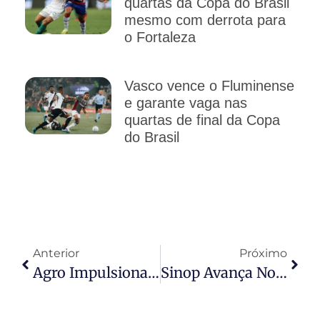
quartas da Copa do Brasil
mesmo com derrota para
o Fortaleza
Vasco vence o Fluminense
e garante vaga nas
quartas de final da Copa
do Brasil
Anterior
Próximo
Agro Impulsiona Comércio Exterior E Brasil Já Acumula Superávit De R$ 152 Bilhões Em 2026
Sinop Avança No Fortalecimento Da Escuta Cidadã Com Integração Regional Das Ouvidorias