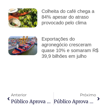
Colheita do café chega a
84% apesar do atraso
provocado pelo clima
Exportações do
agronegócio cresceram
quase 10% e somaram R$
39,9 bilhões em julho
Anterior
Próximo
Público Aprova EXPOVG E Lota Evento No Aniversário De 159 Anos De Várzea Grande
Público Aprova EXPOVG E Lota Evento No Aniversário De 159 Anos De Várzea Grande