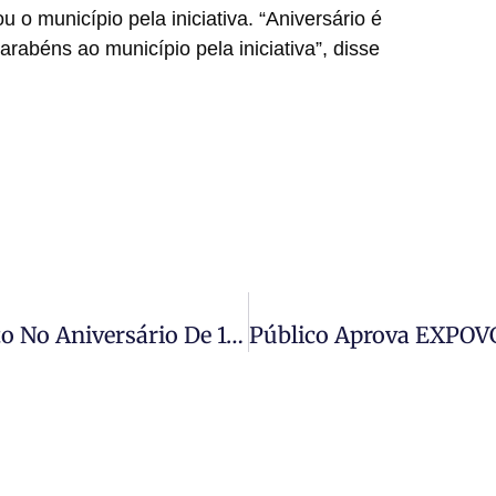
u o município pela iniciativa. “Aniversário é
abéns ao município pela iniciativa”, disse
Público Aprova EXPOVG E Lota Evento No Aniversário De 159 Anos De Várzea Grande