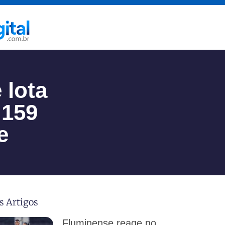
 lota
 159
e
s Artigos
Fluminense reage no