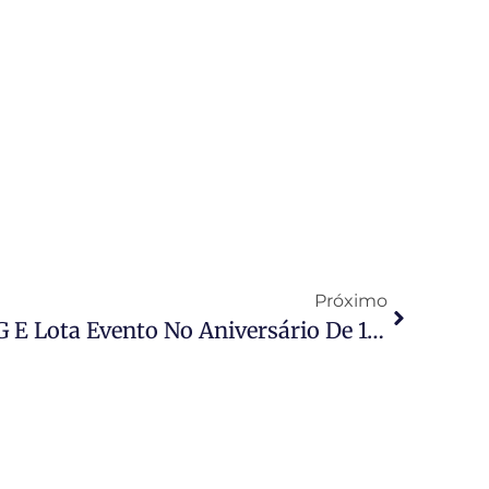
Próximo
Público Aprova EXPOVG E Lota Evento No Aniversário De 159 Anos De Várzea Grande