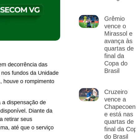
Grêmio
vence o
Mirassol e
avança às
quartas de
final da
Copa do
 em decorrência das
Brasil
a nos fundos da Unidade
s, houve o rompimento
Cruzeiro
vence a
ra a dispensação de
Chapecoens
isponível. Diante da
e está nas
 retirar seus
quartas de
ma, até que o serviço
final da Cop
do Brasil