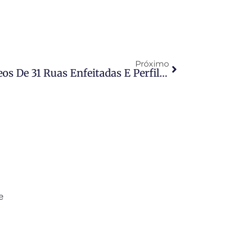
Próximo
Prefeitura Recebe 167 Vídeos De 31 Ruas Enfeitadas E Perfil Já Ultrapassa 332 Mil Visualizações
e