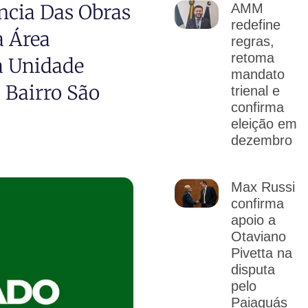
ncia Das Obras
AMM
redefine
a Área
regras,
retoma
a Unidade
mandato
 Bairro São
trienal e
confirma
eleição em
dezembro
Max Russi
confirma
apoio a
Otaviano
Pivetta na
disputa
pelo
Paiaguás