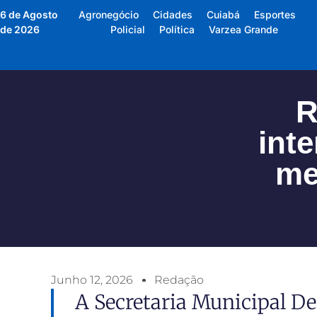
6 de Agosto
Agronegócio
Cidades
Cuiabá
Esportes
de 2026
Policial
Política
Varzea Grande
R
int
me
Junho 12, 2026
Redação
A Secretaria Municipal D