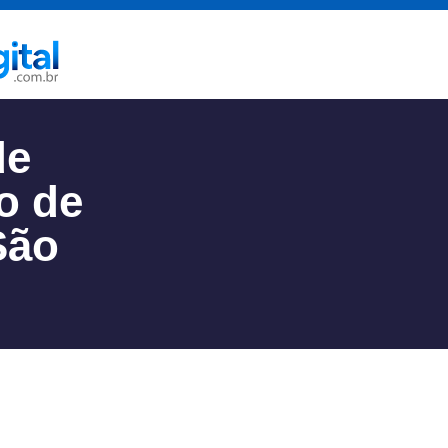
de
o de
São