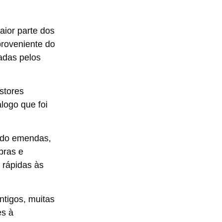
aior parte dos
proveniente do
adas pelos
stores
logo que foi
ado emendas,
bras e
 rápidas às
ntigos, muitas
es à