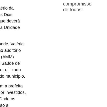
compromisso
ério da
de todos!
s Dias,
que deverá
ma Unidade
nde, Valéria
o auditório
s (AMM)
e Saúde de
r utilizado
 do município.
m a prefeita
or investidos.
 Onde os
rão a