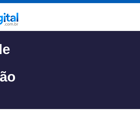
de
ção