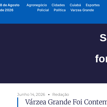
8 de Agosto
Agronegócio
Cidades
Cuiabá
Esportes
de 2026
Policial
Política
Varzea Grande
S
fo
Junho 14, 2026
Redação
Várzea Grande Foi Conte