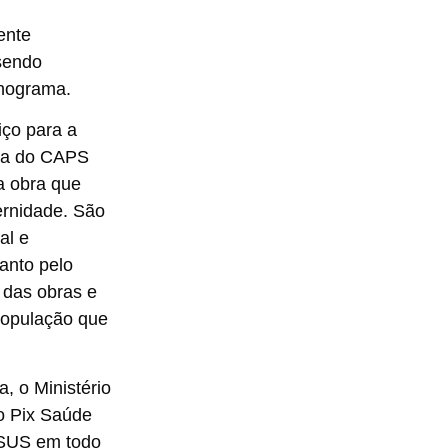
ente
 sendo
onograma.
iço para a
ria do CAPS
a obra que
ernidade. São
al e
uanto pelo
 das obras e
 população que
, o Ministério
o Pix Saúde
o SUS em todo