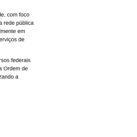
e, com foco
 rede pública
almente em
erviços de
rsos federais
da Ordem de
izando a