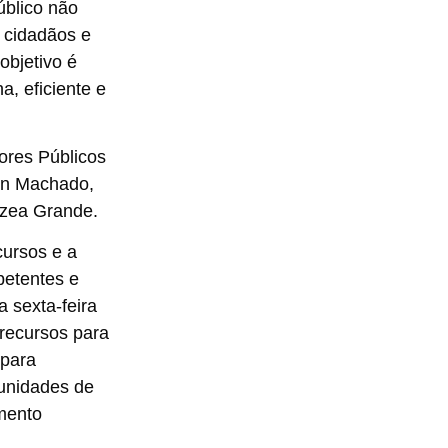
úblico não
 cidadãos e
objetivo é
, eficiente e
ores Públicos
en Machado,
rzea Grande.
cursos e a
etentes e
 sexta-feira
recursos para
 para
unidades de
mento