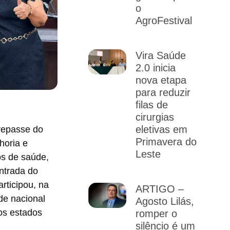
o
AgroFestival
Vira Saúde
2.0 inicia
nova etapa
para reduzir
filas de
cirurgias
eletivas em
repasse do
Primavera do
horia e
Leste
os de saúde,
ntrada do
rticipou, na
ARTIGO –
de nacional
Agosto Lilás,
os estados
romper o
silêncio é um