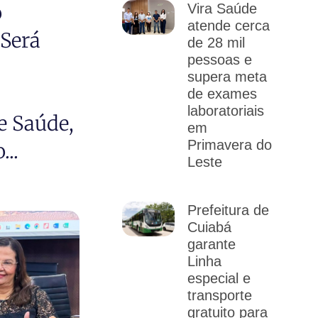
o
Vira Saúde
atende cerca
Será
de 28 mil
pessoas e
supera meta
de exames
laboratoriais
e Saúde,
em
Primavera do
..
Leste
Prefeitura de
Cuiabá
garante
Linha
especial e
transporte
gratuito para