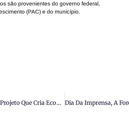
os são provenientes do governo federal,
escimento (PAC) e do município.
Comissão Do Meio Ambiente Aprova Projeto Que Cria Ecodutos Em Rodovias E Ferrovias De MT