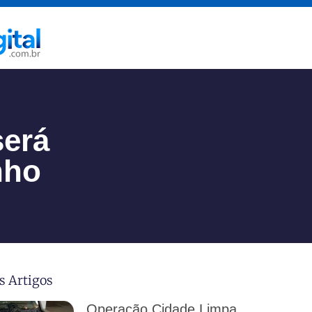
será
nho
s Artigos
Operação Cidade Limpa