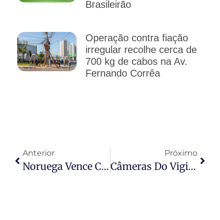
Brasileirão
Operação contra fiação
irregular recolhe cerca de
700 kg de cabos na Av.
Fernando Corrêa
Anterior
Próximo
Noruega Vence Costa Do Marfim Com Brilho De Haaland E Encara O Brasil Nas Oitavas
Câmeras Do Vigia Mais MT Auxiliam Na Recuperação De Dois Veículos Em Várzea Grande E Cuiabá