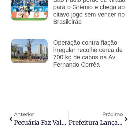
para o Grêmio e chega ao
oitavo jogo sem vencer no
Brasileirão
Operação contra fiação
irregular recolhe cerca de
700 kg de cabos na Av.
Fernando Corrêa
Anterior
Próximo
Pecuária Faz Valor Bruto Da Produção Agropecuária Somar R$ 1,4 Trilhão
Prefeitura Lança Programa “Acelera VG Água” Para Ouvir População